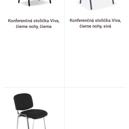
o
d
u
k
Konferenčná stolička Viva,
Konferenčná stolička Viva,
t
čierne nohy, sivá
čierne nohy, čierna
o
v