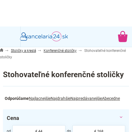
Prejsť
na
obsah
NÁ
KO
Stoličky a kreslá
Konferenčné stoličky
Stohovateľné konferenčné
stoličky
Stohovateľné konferenčné stoličky
R
Odporúčame
Najlacnejšie
Najdrahšie
Najpredávanejšie
Abecedne
a
d
e
Cena
n
i
€
44
€
268