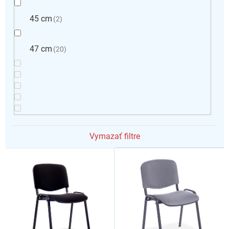
45 cm
2
47 cm
20
Vymazať filtre
V
ý
p
i
s
p
r