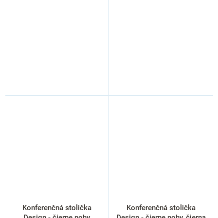
Konferenčná stolička
Konferenčná stolička
Design - čierne nohy,
Design - čierne nohy, čierna