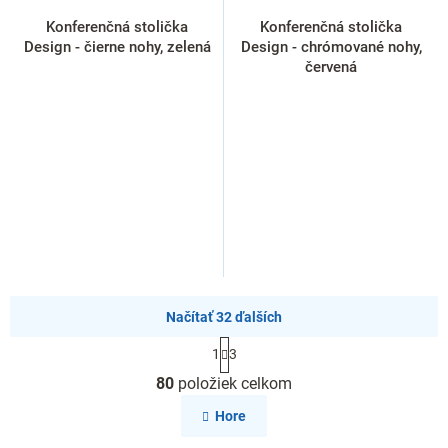
Konferenčná stolička
Konferenčná stolička
Design - čierne nohy, zelená
Design - chrómované nohy,
červená
Načítať 32 ďalších
S
1
3
t
O
r
80
položiek celkom
v
á
l
n
Hore
k
á
o