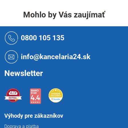
d
v
a
a
c
Mohlo by Vás zaujímať
n
i
i
e
e
p
Z
r
á
0800 105 135
v
p
k
ä
y
t
v
info@kancelaria24.sk
i
ý
p
e
i
Newsletter
s
u
Výhody pre zákazníkov
Doprava a platba