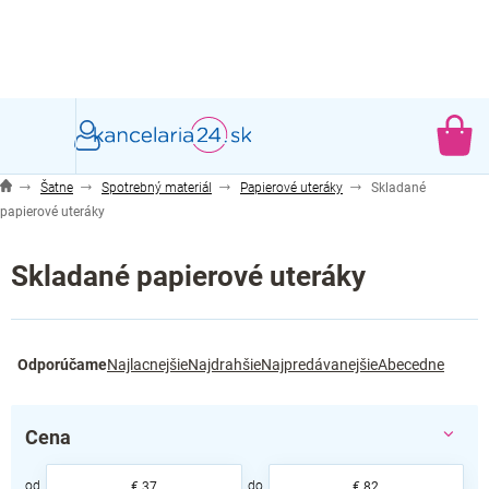
Prejsť
na
obsah
NÁ
KO
Šatne
Spotrebný materiál
Papierové uteráky
Skladané
papierové uteráky
Skladané papierové uteráky
R
Odporúčame
Najlacnejšie
Najdrahšie
Najpredávanejšie
Abecedne
a
d
e
Cena
n
i
€
37
€
82