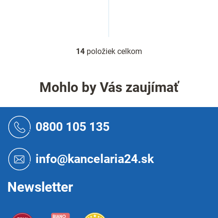
14
položiek celkom
O
v
l
á
Mohlo by Vás zaujímať
d
a
c
Z
i
á
0800 105 135
e
p
p
ä
r
t
info@kancelaria24.sk
v
i
k
e
y
Newsletter
v
ý
p
i