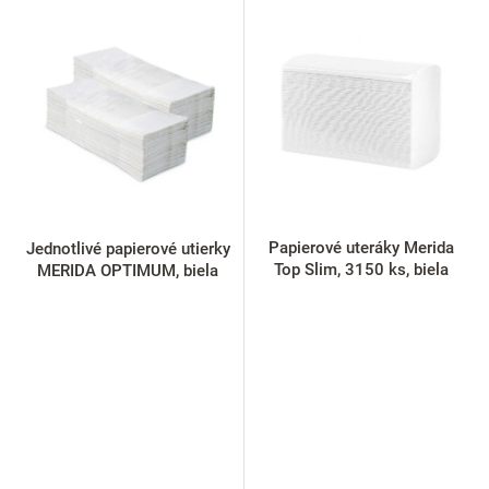
V
ý
p
i
s
p
r
o
d
u
k
Papierové uteráky Merida
Jednotlivé papierové utierky
t
Top Slim, 3150 ks, biela
MERIDA OPTIMUM, biela
o
v