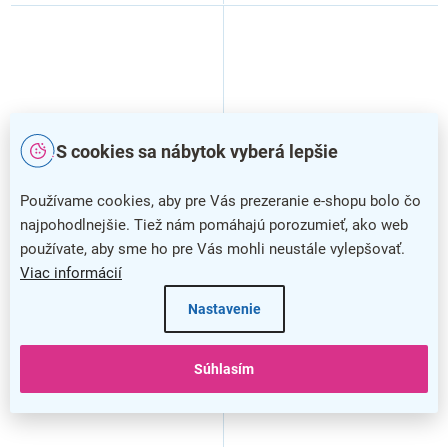
S cookies sa nábytok vyberá lepšie
Používame cookies, aby pre Vás prezeranie e-shopu bolo čo
najpohodlnejšie. Tiež nám pomáhajú porozumieť, ako web
Jednotlivé papierové utierky
Jednotlivé papierové utierky
používate, aby sme ho pre Vás mohli neustále vylepšovať.
EKONOM, svetlo sivá
SIVÉ, svetlo sivá
Viac informácií
Nastavenie
Súhlasím