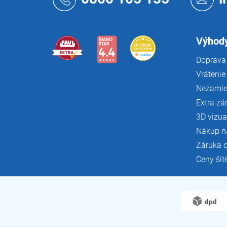
p
ä
t
i
Výhody
e
Doprava 
Vrátenie
Nezamie
Extra zá
3D vizua
Nákup n
Záruka 
Ceny šit