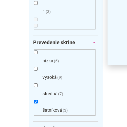
1
3
Prevedenie skrine
nízka
6
vysoká
9
stredná
7
šatníková
3