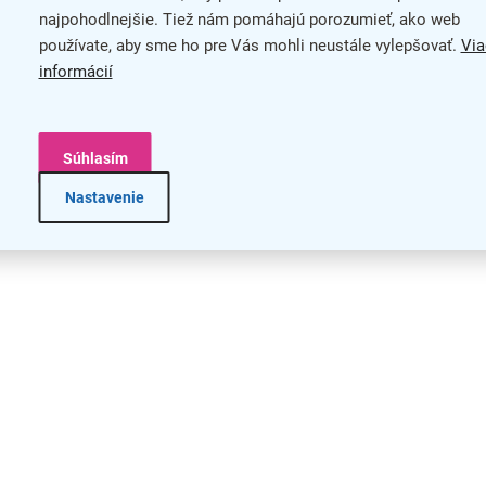
ý
najpohodlnejšie. Tiež nám pomáhajú porozumieť, ako web
p
používate, aby sme ho pre Vás mohli neustále vylepšovať.
Via
i
s
informácií
u
Súhlasím
Nastavenie