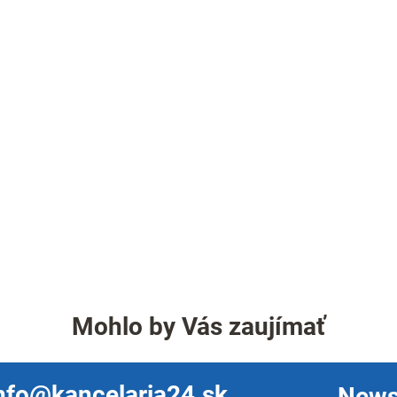
Mohlo by Vás zaujímať
nfo@kancelaria24.sk
News