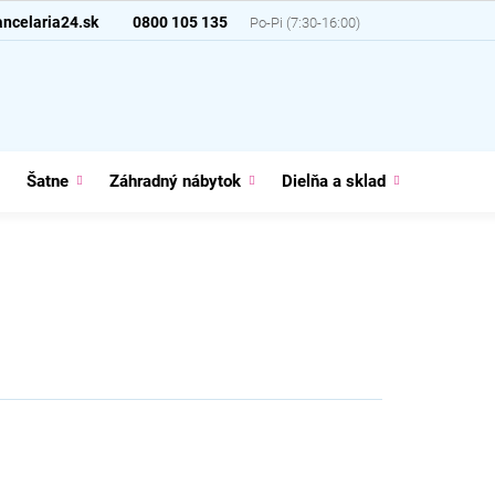
ncelaria24.sk
0800 105 135
Šatne
Záhradný nábytok
Dielňa a sklad
Domácno