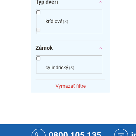
Typ dverí
krídlové
3
Zámok
cylindrický
3
Vymazať filtre
Z
á
0800 105 135
i