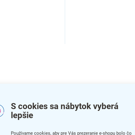
O
v
l
á
d
a
c
i
e
p
S cookies sa nábytok vyberá
r
lepšie
v
k
y
v
Používame cookies, aby pre Vás prezeranie e-shopu bolo čo