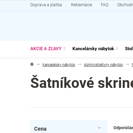
Prejsť
Doprava a platba
Reklamácie
FAQ
Obchodn
na
obsah
AKCIE A ZĽAVY
Kancelársky nábytok
Stol
Kancelársky nábytok
Administratívny nábytok
Šatníkové skrin
B
R
Odporúča
Cena
o
a