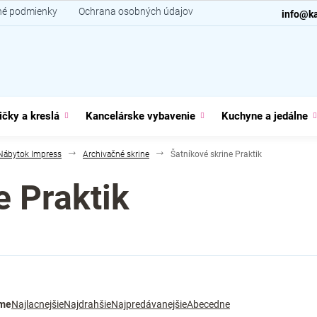
é podmienky
Ochrana osobných údajov
Kontakt
info@ka
ičky a kreslá
Kancelárske vybavenie
Kuchyne a jedálne
Nábytok Impress
Archivačné skrine
Šatníkové skrine Praktik
e Praktik
me
Najlacnejšie
Najdrahšie
Najpredávanejšie
Abecedne