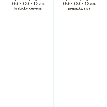
39,9 × 30,3 × 10 cm,
39,9 × 30,3 × 10 cm,
krabičky, červená
prepážky, sivá