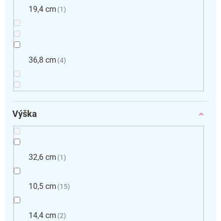
19,4 cm
1
36,8 cm
4
Výška
32,6 cm
1
10,5 cm
15
14,4 cm
2