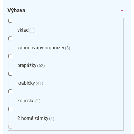
Výbava
vklad
1
zabudovaný organizér
3
prepážky
62
krabičky
41
kolieska
1
2 horné zámky
1