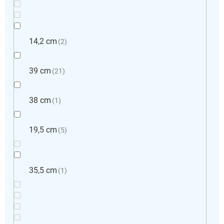
14,2 cm
2
39 cm
21
38 cm
1
19,5 cm
5
35,5 cm
1