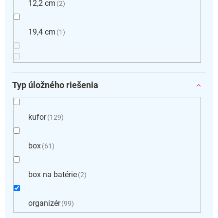
12,2 cm
2
19,4 cm
1
Typ úložného riešenia
kufor
129
box
61
box na batérie
2
organizér
99