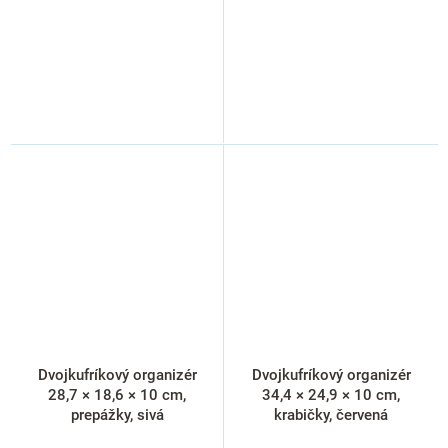
Dvojkufríkový organizér
Dvojkufríkový organizér
28,7 × 18,6 × 10 cm,
34,4 × 24,9 × 10 cm,
prepážky, sivá
krabičky, červená