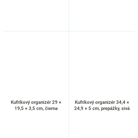
Kufríkový organizér 29 ×
Kufríkový organizér 34,4 ×
19,5 × 3,5 cm, čierna
24,9 × 5 cm, prepážky, sivá