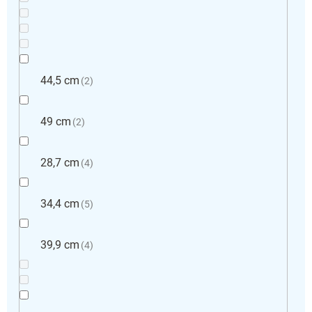
44,5 cm
2
49 cm
2
28,7 cm
4
34,4 cm
5
39,9 cm
4