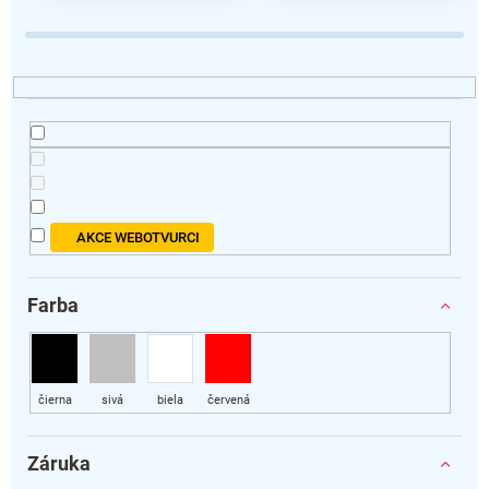
p
r
o
d
u
k
t
o
v
AKCE WEBOTVURCI
Farba
Záruka