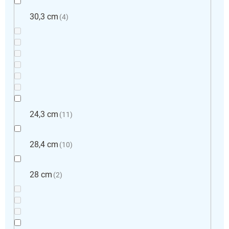
30,3 cm
4
24,3 cm
11
28,4 cm
10
28 cm
2