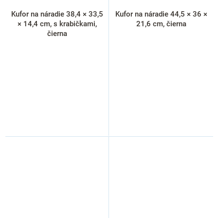
Kufor na náradie 38,4 × 33,5
Kufor na náradie 44,5 × 36 ×
× 14,4 cm, s krabičkami,
21,6 cm, čierna
čierna