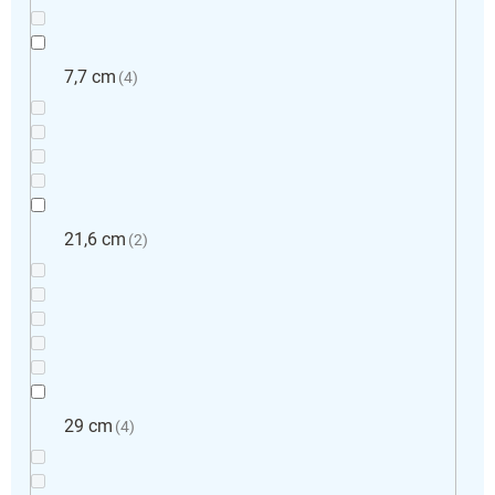
7,7 cm
4
21,6 cm
2
29 cm
4