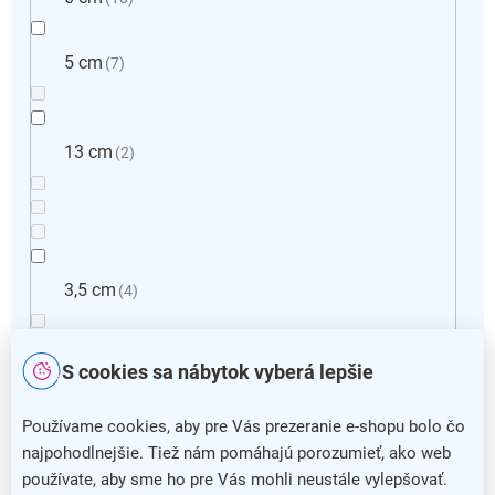
5 cm
7
13 cm
2
3,5 cm
4
S cookies sa nábytok vyberá lepšie
26 cm
2
Používame cookies, aby pre Vás prezeranie e-shopu bolo čo
najpohodlnejšie. Tiež nám pomáhajú porozumieť, ako web
používate, aby sme ho pre Vás mohli neustále vylepšovať.