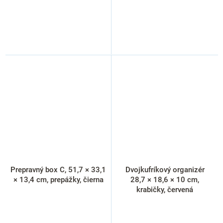
Prepravný box C, 51,7 × 33,1
Dvojkufríkový organizér
× 13,4 cm, prepážky, čierna
28,7 × 18,6 × 10 cm,
krabičky, červená