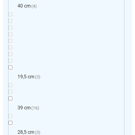
40 cm
4
19,5 cm
3
39 cm
16
28,5 cm
3