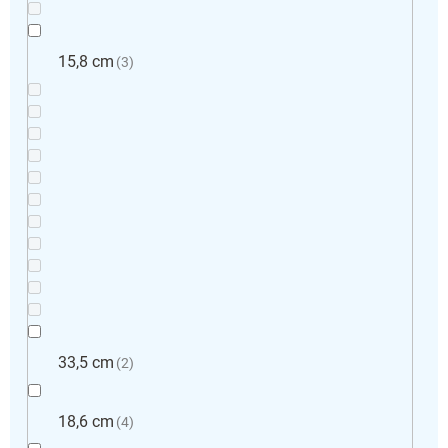
15,8 cm
3
33,5 cm
2
18,6 cm
4