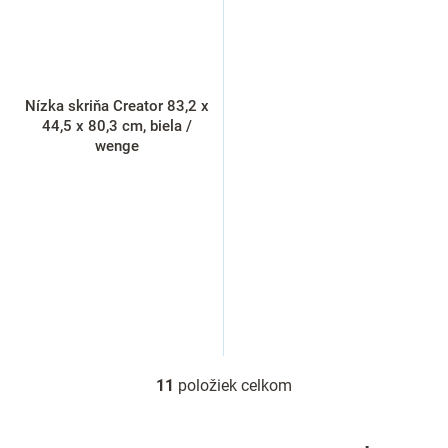
Nízka skriňa Creator 83,2 x
44,5 x 80,3 cm, biela /
wenge
11
položiek celkom
O
v
l