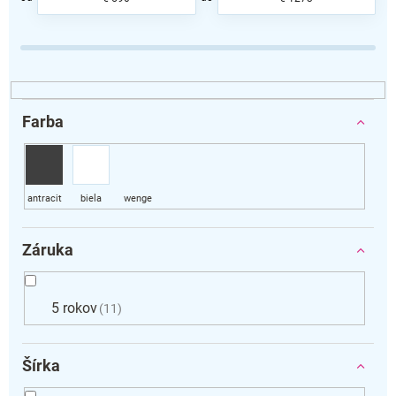
e
p
r
o
d
u
k
Farba
t
o
v
Záruka
5 rokov
11
Šírka