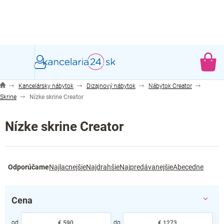
Prejsť
na
obsah
NÁ
KO
Kancelársky nábytok
Dizajnový nábytok
Nábytok Creator
Skrine
Nízke skrine Creator
Nízke skrine Creator
R
Odporúčame
Najlacnejšie
Najdrahšie
Najpredávanejšie
Abecedne
a
d
e
Cena
n
i
€
590
€
1273