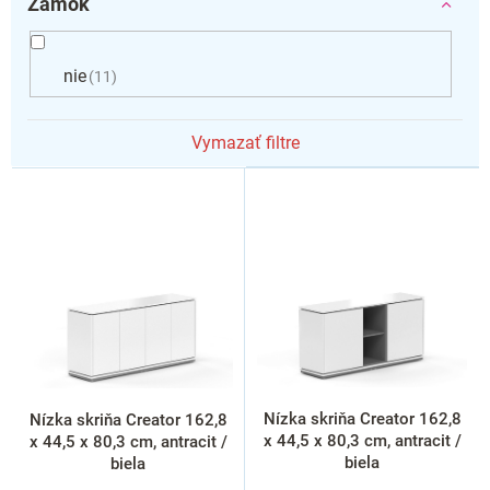
Zámok
nie
11
Vymazať filtre
V
ý
p
i
s
p
r
o
d
u
k
Nízka skriňa Creator 162,8
Nízka skriňa Creator 162,8
t
x 44,5 x 80,3 cm, antracit /
x 44,5 x 80,3 cm, antracit /
o
biela
biela
v