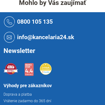
á
Mohlo by Vás zaujímať
d
a
c
Z
i
á
0800 105 135
e
p
p
ä
r
t
info@kancelaria24.sk
v
i
k
e
y
Newsletter
v
ý
p
i
s
u
Výhody pre zákazníkov
Doprava a platba
Vrátenie zadarmo do 365 dní