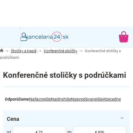
Prejsť
na
obsah
NÁ
KO
Stoličky a kreslá
Konferenčné stoličky
Konferenčné stoličky s
podrúčkami
Konferenčné stoličky s podrúčkami
R
Odporúčame
Najlacnejšie
Najdrahšie
Najpredávanejšie
Abecedne
a
d
e
Cena
n
i
€
75
€
856