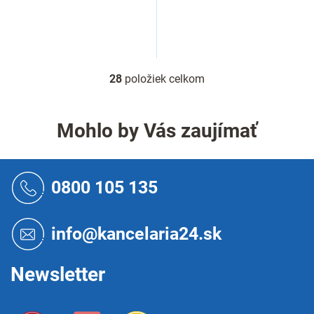
28
položiek celkom
O
v
l
á
Mohlo by Vás zaujímať
d
a
c
Z
i
á
0800 105 135
e
p
p
ä
r
t
info@kancelaria24.sk
v
i
k
e
y
Newsletter
v
ý
p
i