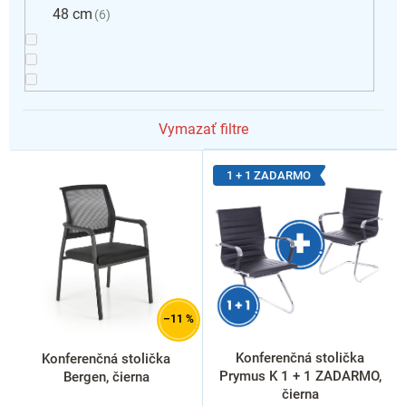
48 cm
6
Vymazať filtre
V
ý
1 + 1 ZADARMO
p
i
s
p
r
o
d
–11 %
u
k
Konferenčná stolička
Konferenčná stolička
t
Prymus K 1 + 1 ZADARMO,
Bergen, čierna
o
čierna