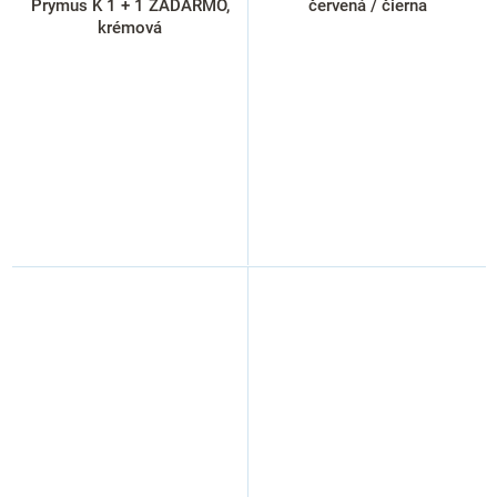
Prymus K 1 + 1 ZADARMO,
červená / čierna
krémová