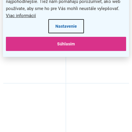
najpohodlnejšie. Tiež nám pomáhajú porozumieť, ako web
používate, aby sme ho pre Vás mohli neustále vylepšovať.
Konferenčná stolička
Konferenčné kreslo Altero,
Viac informácií
Prymus K, krémová
čierna
Nastavenie
Súhlasím