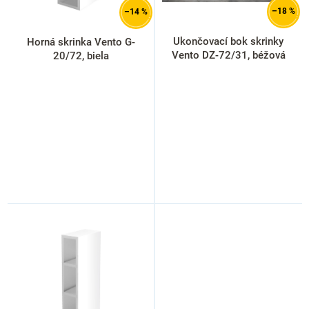
d
–18 %
–14 %
u
k
Ukončovací bok skrinky
Horná skrinka Vento G-
t
Vento DZ-72/31, béžová
20/72, biela
o
v