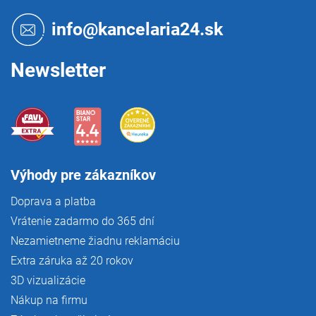
ä
y
t
v
info@kancelaria24.sk
i
ý
p
e
i
Newsletter
s
u
Výhody pre zákazníkov
Doprava a platba
Vrátenie zadarmo do 365 dní
Nezamietneme žiadnu reklamáciu
Extra záruka až 20 rokov
3D vizualizácie
Nákup na firmu