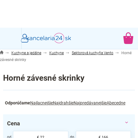
Prejsť
na
obsah
NÁ
KO
Kuchyne a jedálne
Kuchyne
Sektorová kuchyňa Vento
Horné
závesné skrinky
Horné závesné skrinky
R
Odporúčame
Najlacnejšie
Najdrahšie
Najpredávanejšie
Abecedne
a
d
e
Cena
n
i
€
22
€
166