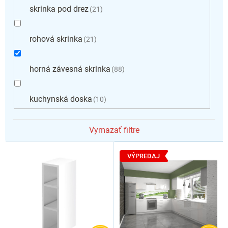
skrinka pod drez
21
rohová skrinka
21
horná závesná skrinka
88
kuchynská doska
10
Vymazať filtre
V
ý
VÝPREDAJ
p
i
s
p
r
o