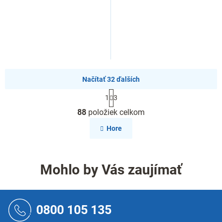
Načítať 32 ďalších
S
1
3
t
O
r
88
položiek celkom
v
á
l
n
Hore
k
á
o
d
v
a
a
c
Mohlo by Vás zaujímať
n
i
i
e
e
p
Z
r
á
0800 105 135
v
p
k