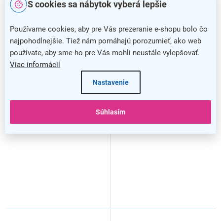
S cookies sa nábytok vyberá lepšie
Používame cookies, aby pre Vás prezeranie e-shopu bolo čo
najpohodlnejšie. Tiež nám pomáhajú porozumieť, ako web
používate, aby sme ho pre Vás mohli neustále vylepšovať.
Viac informácií
Nastavenie
Horná skrinka sklenená
Horná skrinka sklenená
Vento GV-40/72 pravá, dub
Vento GV-40/72, ľavá, biela
kraft
Súhlasím