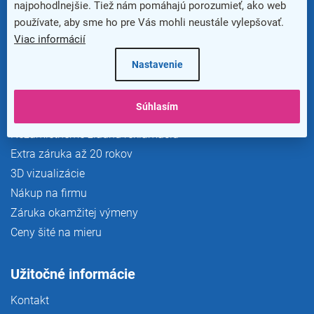
najpohodlnejšie. Tiež nám pomáhajú porozumieť, ako web
používate, aby sme ho pre Vás mohli neustále vylepšovať.
Viac informácií
Nastavenie
Výhody pre zákazníkov
Doprava a platba
Súhlasím
Vrátenie zadarmo do 365 dní
Nezamietneme žiadnu reklamáciu
Extra záruka až 20 rokov
3D vizualizácie
Nákup na firmu
Záruka okamžitej výmeny
Ceny šité na mieru
Užitočné informácie
Kontakt