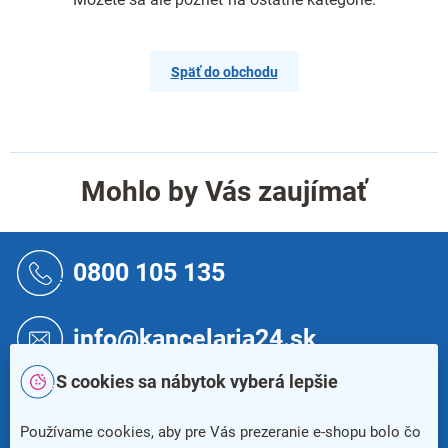
Späť do obchodu
Mohlo by Vás zaujímať
Z
á
0800 105 135
p
ä
t
info@kancelaria24.sk
i
e
S cookies sa nábytok vyberá lepšie
Newsletter
Používame cookies, aby pre Vás prezeranie e-shopu bolo čo