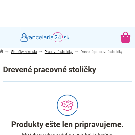
Prejsť
na
obsah
NÁ
KO
Stoličky a kreslá
Pracovné stoličky
Drevené pracovné stoličky
Drevené pracovné stoličky
Produkty ešte len pripravujeme.
Môžete sa ale pozrieť na ostatné kategórie.