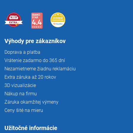
ý
p
i
s
u
Výhody pre zákazníkov
Doprava a platba
Vrátenie zadarmo do 365 dní
Nezamietneme žiadnu reklamáciu
Extra záruka až 20 rokov
3D vizualizácie
Nákup na firmu
Záruka okamžitej výmeny
Ceny šité na mieru
Užitočné informácie