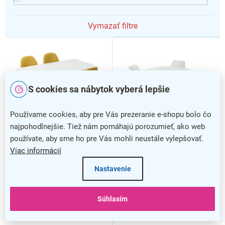
Vymazať filtre
V
ý
p
i
s
S cookies sa nábytok vyberá lepšie
p
r
Používame cookies, aby pre Vás prezeranie e-shopu bolo čo
o
najpohodlnejšie. Tiež nám pomáhajú porozumieť, ako web
d
používate, aby sme ho pre Vás mohli neustále vylepšovať.
u
Viac informácií
k
Jedálenský set Bizerte 4+1,
Jedálenský set Kelibia 4+1,
t
biela
biela / žltá
Nastavenie
o
v
Súhlasím