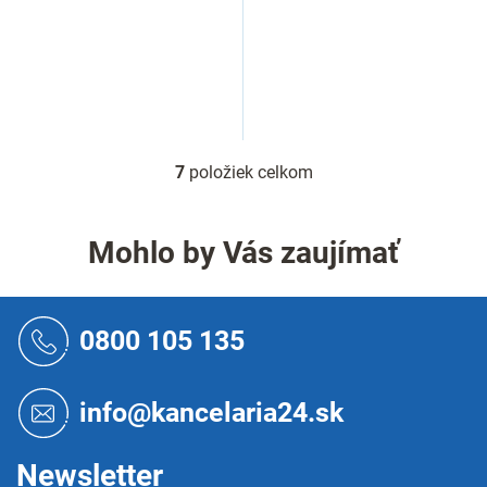
7
položiek celkom
O
v
l
á
Mohlo by Vás zaujímať
d
a
c
Z
i
á
0800 105 135
e
p
p
ä
r
t
info@kancelaria24.sk
v
i
k
e
y
Newsletter
v