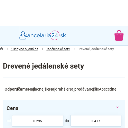
Prejsť
na
obsah
NÁ
KO
Kuchyne a jedálne
Jedálenské sety
Drevené jedálenské sety
Drevené jedálenské sety
R
Odporúčame
Najlacnejšie
Najdrahšie
Najpredávanejšie
Abecedne
a
d
e
Cena
n
i
e
€
295
€
417