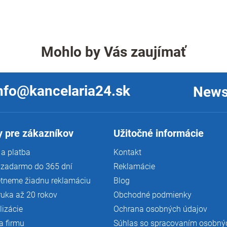
d
a
c
i
e
Mohlo by Vás zaujímať
p
r
v
k
nfo@kancelaria24.sk
News
y
v
ý
p
i
 pre zákazníkov
Užitočné informácie
s
u
a platba
Kontakt
 zadarmo do 365 dní
Reklamácie
tneme žiadnu reklamáciu
Blog
ruka až 20 rokov
Obchodné podmienky
lizácie
Ochrana osobných údajov
a firmu
Súhlas so spracovaním osobný