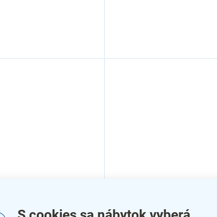
ský stôl Basic s čelnou
Výškovo nastaviteľný diel
 200 x 80 cm, sivá
stôl Basic 200 x 80 cm, mo
S cookies sa nábytok vyberá