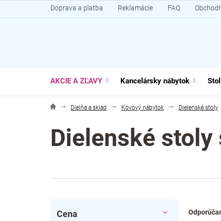
Prejsť
Doprava a platba
Reklamácie
FAQ
Obchodn
na
obsah
AKCIE A ZĽAVY
Kancelársky nábytok
Stol
Dielňa a sklad
Kovový nábytok
Dielenské stoly
Dielenské stoly
B
R
Odporúča
Cena
o
a