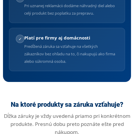
Pri uznanej reklamácii dodáme náhradný diel alebo
celý produkt bez poplatku za prepravu.
Platí pre firmy aj domácnosti
✓
Predĺžená záruka sa vzťahuje na všetkých
zákazníkov bez ohľadu na to, či nakupujú ako firma
alebo súkromná osoba.
Na ktoré produkty sa záruka vzťahuje?
Dĺžka záruky je vždy uvedená priamo pri konkrétnom
produkte. Presnú dobu preto poznáte ešte pred
nákupom.