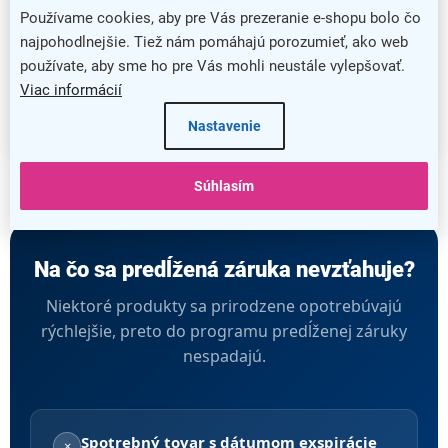
Používame cookies, aby pre Vás prezeranie e-shopu bolo čo
Ostatný sortiment e-shopu
najpohodlnejšie. Tiež nám pomáhajú porozumieť, ako web
používate, aby sme ho pre Vás mohli neustále vylepšovať.
5 rokov
Viac informácií
Na všetok zvyšný tovar e-shopu poskytujeme automaticky 5-
ročnú záruku.
Nastavenie
Súhlasím
Na čo sa predĺžená záruka nevzťahuje?
Niektoré produkty sa prirodzene opotrebúvajú
rýchlejšie, preto do programu predĺženej záruky
nespadajú.
Spotrebný tovar s dátumom exspirácie
×