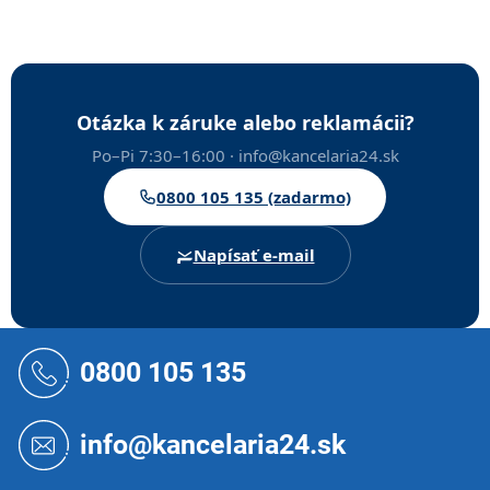
Otázka k záruke alebo reklamácii?
Po–Pi 7:30–16:00 · info@kancelaria24.sk
0800 105 135 (zadarmo)
Napísať e-mail
Z
á
0800 105 135
p
ä
t
info@kancelaria24.sk
i
e