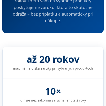
rokov. Preto vám na vybrané produkty
poskytujeme záruku, ktorá to skutočne
odráža – bez príplatku a automaticky pri
nákupe.
až 20 rokov
maximálna dĺžka záruky pri vybraných produktoch
10×
dlhšie než zákonná záručná lehota 2 roky