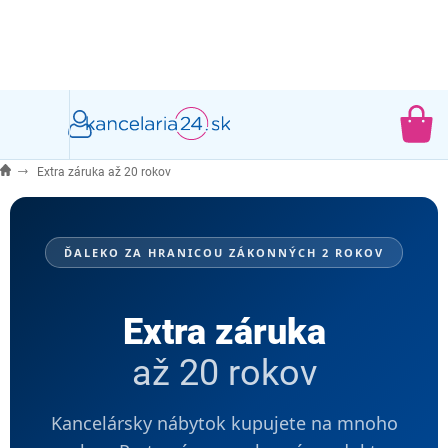
Prejsť
na
obsah
NÁ
KO
Extra záruka až 20 rokov
ĎALEKO ZA HRANICOU ZÁKONNÝCH 2 ROKOV
Extra záruka
až 20 rokov
Kancelársky nábytok kupujete na mnoho