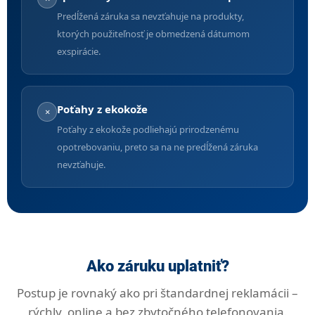
Predĺžená záruka sa nevzťahuje na produkty,
ktorých použiteľnosť je obmedzená dátumom
exspirácie.
Poťahy z ekokože
×
Poťahy z ekokože podliehajú prirodzenému
opotrebovaniu, preto sa na ne predĺžená záruka
nevzťahuje.
Ako záruku uplatniť?
Postup je rovnaký ako pri štandardnej reklamácii –
rýchly, online a bez zbytočného telefonovania.