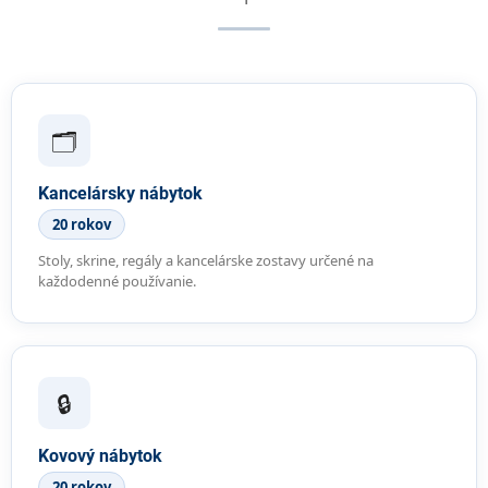
🗂️
Kancelársky nábytok
20 rokov
Stoly, skrine, regály a kancelárske zostavy určené na
každodenné používanie.
🔒
Kovový nábytok
20 rokov