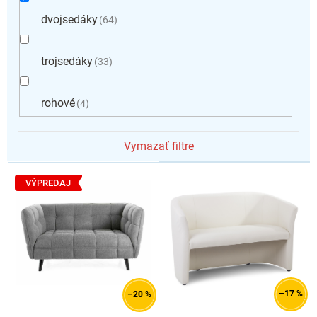
dvojsedáky
64
trojsedáky
33
rohové
4
Vymazať filtre
V
ý
VÝPREDAJ
p
i
s
p
r
o
d
–17 %
–20 %
u