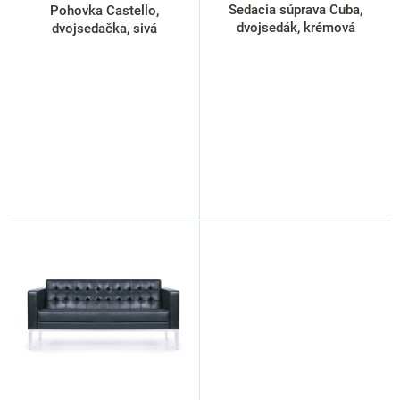
k
Sedacia súprava Cuba,
Pohovka Castello,
t
dvojsedák, krémová
dvojsedačka, sivá
o
v