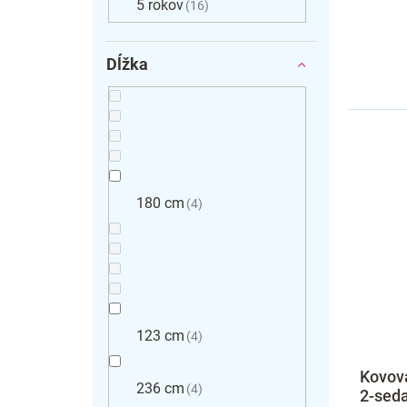
5 rokov
16
Dĺžka
180 cm
4
123 cm
4
Kovová
236 cm
4
2-seda