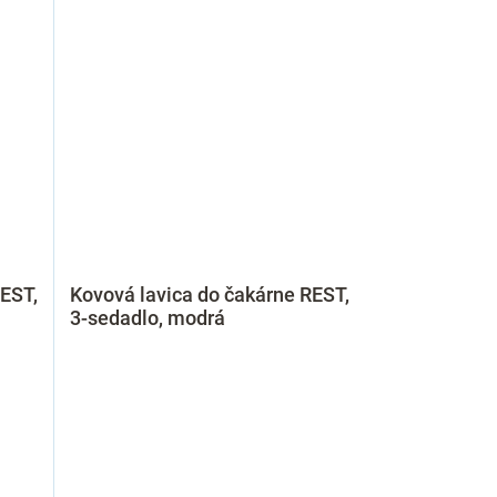
REST,
Kovová lavica do čakárne REST,
3-sedadlo, modrá