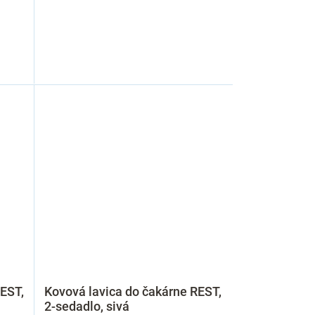
REST,
Kovová lavica do čakárne REST,
2-sedadlo, sivá