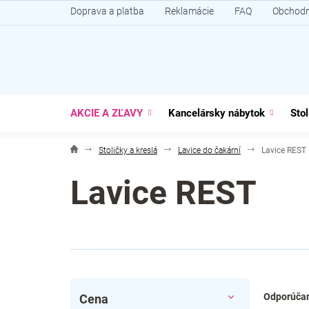
Prejsť
Doprava a platba
Reklamácie
FAQ
Obchodn
na
obsah
AKCIE A ZĽAVY
Kancelársky nábytok
Stol
Stoličky a kreslá
Lavice do čakární
Lavice REST
Lavice REST
B
R
Odporúča
Cena
o
a