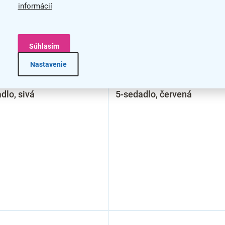
informácií
Súhlasím
Nastavenie
 lavica do čakárne REST,
Kovová lavica do čakárne 
dlo, sivá
5-sedadlo, červená