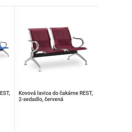
REST,
Kovová lavica do čakárne REST,
2-sedadlo, červená