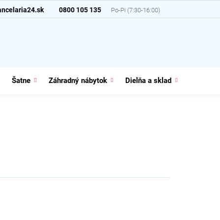
ncelaria24.sk
0800 105 135
Šatne
Záhradný nábytok
Dielňa a sklad
Domácno