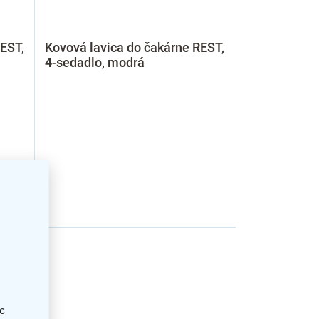
REST,
Kovová lavica do čakárne REST,
4-sedadlo, modrá
c