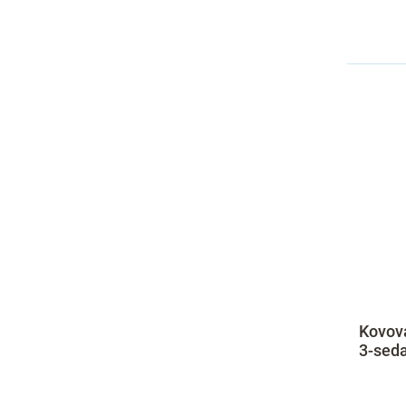
Kovová
3-seda