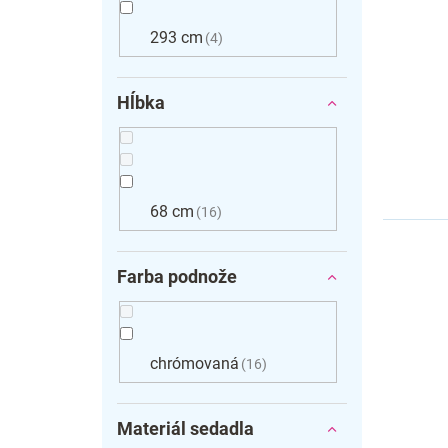
293 cm
4
Hĺbka
68 cm
16
Farba podnože
chrómovaná
16
Materiál sedadla