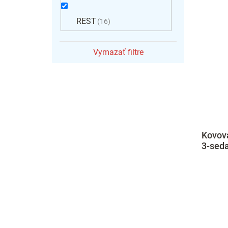
REST
16
Vymazať filtre
Kovová
3-seda