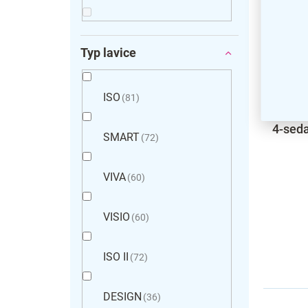
Typ lavice
ISO
81
Kovová
4-seda
SMART
72
VIVA
60
VISIO
60
ISO II
72
DESIGN
36