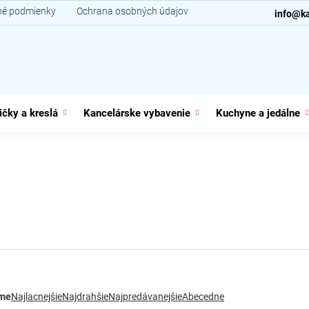
é podmienky
Ochrana osobných údajov
Kontakt
info@ka
ičky a kreslá
Kancelárske vybavenie
Kuchyne a jedálne
me
Najlacnejšie
Najdrahšie
Najpredávanejšie
Abecedne