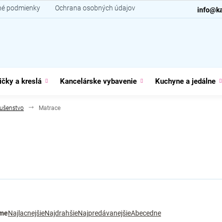
é podmienky
Ochrana osobných údajov
Kontakt
info@ka
ičky a kreslá
Kancelárske vybavenie
Kuchyne a jedálne
lušenstvo
Matrace
me
Najlacnejšie
Najdrahšie
Najpredávanejšie
Abecedne