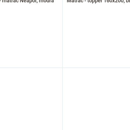
ý matrac Neapol, modrá
Matrac - topper 160x200, b