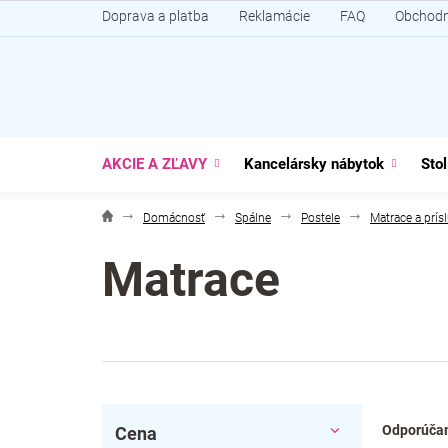
Prejsť
Doprava a platba
Reklamácie
FAQ
Obchodn
na
obsah
AKCIE A ZĽAVY
Kancelársky nábytok
Stol
Domácnosť
Spálne
Postele
Matrace a prís
Matrace
B
R
Odporúča
Cena
o
a