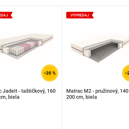
EDAJ
VÝPREDAJ
–20 %
–
 Jadeit - taštičkový, 160
Matrac M2 - pružinový, 140
cm, biela
200 cm, biela