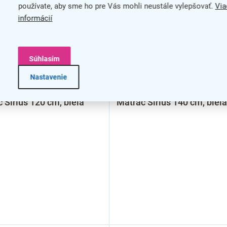
používate, aby sme ho pre Vás mohli neustále vylepšovať.
Via
informácií
Súhlasím
Nastavenie
 Sirius 120 cm, biela
Matrac Sirius 140 cm, biela