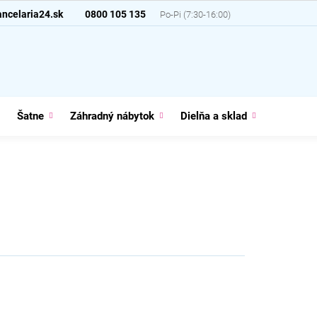
ncelaria24.sk
0800 105 135
Šatne
Záhradný nábytok
Dielňa a sklad
Domácno