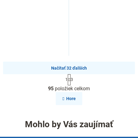
Načítať 32 ďalších
S
1
3
t
O
r
95
položiek celkom
v
á
l
n
Hore
k
á
o
d
v
a
a
c
Mohlo by Vás zaujímať
n
i
i
e
e