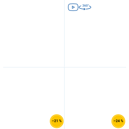
–21 %
–24 %