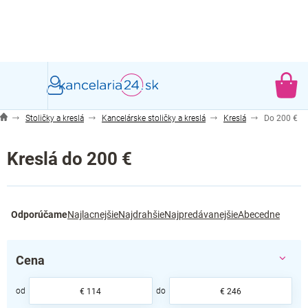
Prejsť
na
obsah
NÁ
KO
Stoličky a kreslá
Kancelárske stoličky a kreslá
Kreslá
Do 200 €
Kreslá do 200 €
R
Odporúčame
Najlacnejšie
Najdrahšie
Najpredávanejšie
Abecedne
a
d
e
Cena
n
i
e
€
114
€
246