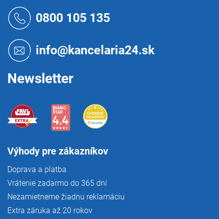
p
Z
r
á
0800 105 135
v
p
k
ä
y
t
v
info@kancelaria24.sk
i
ý
p
e
i
Newsletter
s
u
Výhody pre zákazníkov
Doprava a platba
Vrátenie zadarmo do 365 dní
Nezamietneme žiadnu reklamáciu
Extra záruka až 20 rokov