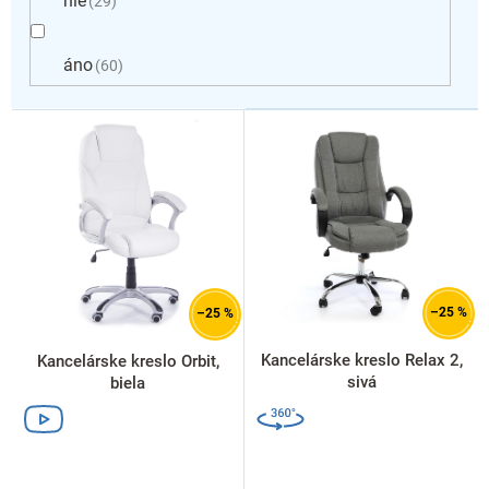
nie
29
áno
60
V
ý
p
i
s
p
r
o
d
–25 %
–25 %
u
k
Kancelárske kreslo Relax 2,
Kancelárske kreslo Orbit,
t
sivá
biela
o
v