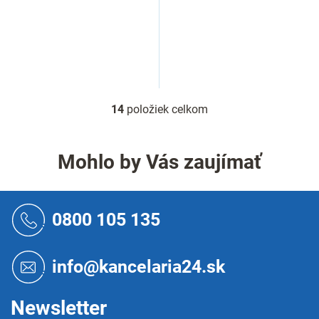
14
položiek celkom
O
v
l
á
Mohlo by Vás zaujímať
d
a
c
Z
i
á
0800 105 135
e
p
p
ä
r
t
info@kancelaria24.sk
v
i
k
e
y
Newsletter
v
ý