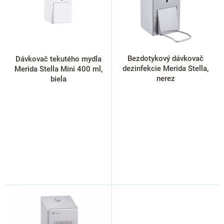
p
r
o
d
u
k
Bezdotykový dávkovač
Dávkovač tekutého mydla
t
dezinfekcie Merida Stella,
Merida Stella Mini 400 ml,
o
nerez
biela
v