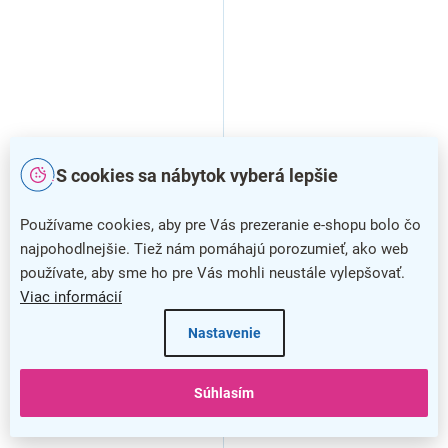
S cookies sa nábytok vyberá lepšie
Dávkovač penového mydla
Dávkovač tekutého mydla
Používame cookies, aby pre Vás prezeranie e-shopu bolo čo
Stella R10 Advanced, vklady,
Merida Stella Maxi 800 ml,
najpohodlnejšie. Tiež nám pomáhajú porozumieť, ako web
matný nerez
lesklý nerez
používate, aby sme ho pre Vás mohli neustále vylepšovať.
Viac informácií
Nastavenie
Súhlasím