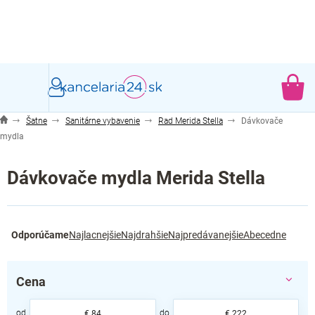
Prejsť
na
obsah
NÁ
KO
Šatne
Sanitárne vybavenie
Rad Merida Stella
Dávkovače
mydla
Dávkovače mydla Merida Stella
R
Odporúčame
Najlacnejšie
Najdrahšie
Najpredávanejšie
Abecedne
a
d
e
Cena
n
i
€
84
€
222