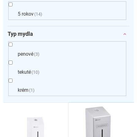
5 rokov
14
Typ mydla
penové
3
tekuté
10
krém
1
V
ý
p
i
s