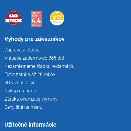
p
i
s
u
Výhody pre zákazníkov
Doprava a platba
Vrátenie zadarmo do 365 dní
Nezamietneme žiadnu reklamáciu
Extra záruka až 20 rokov
3D vizualizácie
Nákup na firmu
Záruka okamžitej výmeny
Ceny šité na mieru
Užitočné informácie