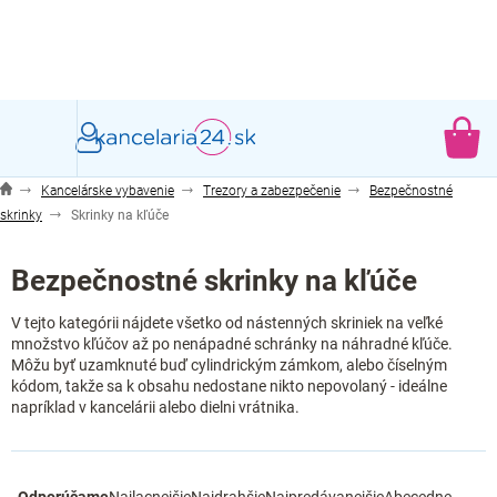
Prejsť
na
obsah
NÁ
KO
Kancelárske vybavenie
Trezory a zabezpečenie
Bezpečnostné
skrinky
Skrinky na kľúče
Bezpečnostné skrinky na kľúče
V tejto kategórii nájdete všetko od nástenných skriniek na veľké
množstvo kľúčov až po nenápadné schránky na náhradné kľúče.
Môžu byť uzamknuté buď cylindrickým zámkom, alebo číselným
kódom, takže sa k obsahu nedostane nikto nepovolaný - ideálne
napríklad v kancelárii alebo dielni vrátnika.
R