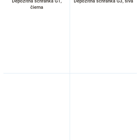
Depozitná schránka G1,
Depozitná schránka G3, sivá
čierna