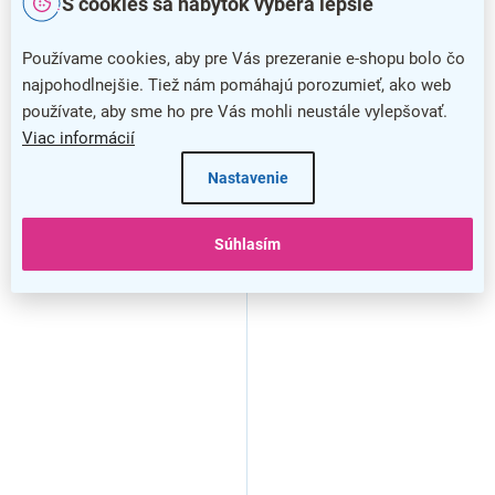
S cookies sa nábytok vyberá lepšie
Sejf na kľúče KS 133, biela
Sejf na kľúče KS 48, biela
Používame cookies, aby pre Vás prezeranie e-shopu bolo čo
najpohodlnejšie. Tiež nám pomáhajú porozumieť, ako web
používate, aby sme ho pre Vás mohli neustále vylepšovať.
Viac informácií
Nastavenie
Súhlasím