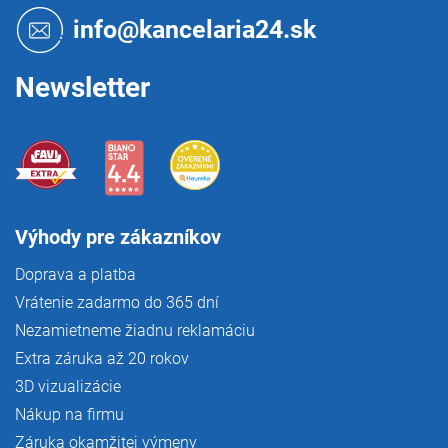
t
info@kancelaria24.sk
i
e
Newsletter
Výhody pre zákazníkov
Doprava a platba
Vrátenie zadarmo do 365 dní
Nezamietneme žiadnu reklamáciu
Extra záruka až 20 rokov
3D vizualizácie
Nákup na firmu
Záruka okamžitej výmeny