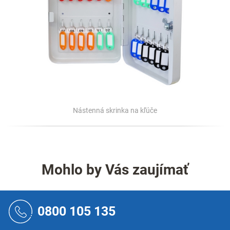
Nástenná skrinka na kľúče
Mohlo by Vás zaujímať
Z
á
0800 105 135
p
ä