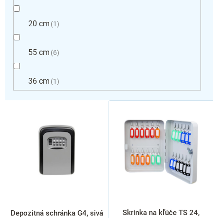
20 cm
1
55 cm
6
36 cm
1
V
ý
p
i
s
p
r
o
d
u
k
Skrinka na kľúče TS 24,
Depozitná schránka G4, sivá