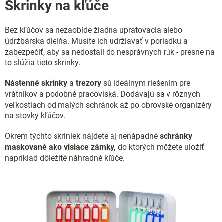
Skrinky na kľúče
a
c
i
Bez kľúčov sa nezaobíde žiadna upratovacia alebo
e
údržbárska dielňa. Musíte ich udržiavať v poriadku a
p
r
zabezpečiť, aby sa nedostali do nesprávnych rúk - presne na
v
to slúžia tieto skrinky.
k
y
Nástenné skrinky
a
trezory
sú ideálnym riešením pre
v
vrátnikov a podobné pracoviská. Dodávajú sa v rôznych
ý
veľkostiach od malých schránok až po obrovské organizéry
p
na stovky kľúčov.
i
s
Okrem týchto skriniek nájdete aj nenápadné
schránky
u
maskované ako visiace zámky,
do ktorých môžete uložiť
napríklad dôležité náhradné kľúče.