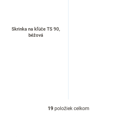
Skrinka na kľúče TS 90,
béžová
19
položiek celkom
O
v
l
á
d