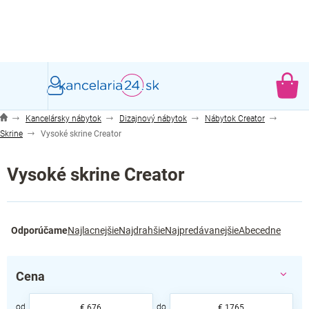
Prejsť
na
obsah
NÁ
KO
Kancelársky nábytok
Dizajnový nábytok
Nábytok Creator
Skrine
Vysoké skrine Creator
Vysoké skrine Creator
R
Odporúčame
Najlacnejšie
Najdrahšie
Najpredávanejšie
Abecedne
a
d
e
Cena
n
i
€
676
€
1765