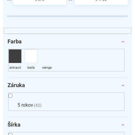
e
p
r
o
d
u
k
Farba
t
o
v
Záruka
5 rokov
42
Šírka