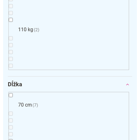
110 kg
2
Dĺžka
70 cm
7