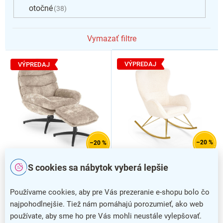
otočné
38
Vymazať filtre
V
ý
VÝPREDAJ
VÝPREDAJ
p
i
s
p
r
o
d
–20 %
–20 %
u
k
Hojdacie kreslo Liberto,
Hojdacie kreslo Caleb,
S cookies sa nábytok vyberá lepšie
t
krémová
béžová
o
Používame cookies, aby pre Vás prezeranie e-shopu bolo čo
v
najpohodlnejšie. Tiež nám pomáhajú porozumieť, ako web
používate, aby sme ho pre Vás mohli neustále vylepšovať.