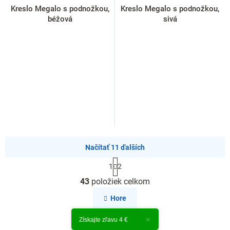
Kreslo Megalo s podnožkou,
Kreslo Megalo s podnožkou,
béžová
sivá
Načítať 11 ďalších
S
1
2
t
O
r
43
položiek celkom
v
á
l
n
Hore
k
á
o
d
×
Získajte zľavu 4 €
v
a