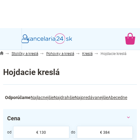
Prejsť
na
obsah
NÁ
KO
Stoličky a kreslá
Pohovky a kreslá
Kreslá
Hojdacie kreslá
Hojdacie kreslá
R
Odporúčame
Najlacnejšie
Najdrahšie
Najpredávanejšie
Abecedne
a
d
e
Cena
n
i
e
€
130
€
384