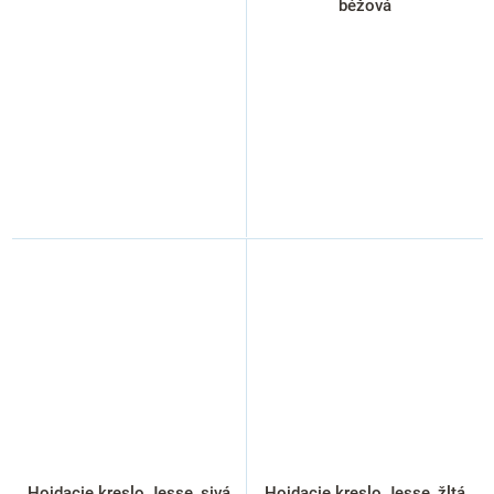
béžová
Hojdacie kreslo Jesse, sivá
Hojdacie kreslo Jesse, žltá